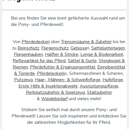
Bei uns finden Sie eine breit gefächerte Auswahl rund um
die Pony- und Pferdewelt:
Rüsten Sie Ihr Pferd perfekt
aus!
Von
Pferdedecken
über
Trensenzäume & Zubehör
bis hin
zu
Beinschutz
,
Fliegenschutz
,
Gebisse
n,
Sattelunterlagen
,
Fliegenhauben
,
Halfter & Stricke
,
Longe & Bodenarbeit
,
Reflexartikel für das Pferd
,
Sättel & Gurte
,
Steigbügel &
Riemen
,
Pferdefutter & Ergänzungsmittel
,
Einreibemittel
& Tonerde
,
Pferdeleckerli
s, Schermaschinen & Scheren,
Putzzeug
,
Haar-, Mähnen- & Schweifpflege
,
Hufpflege
,
Erste Hilfe & Insektenabwehr
,
Ausrüstungspflege
,
Reitplatzzubehör & Spielzeug
,
Stallzubehör
&
Weidebedarf
und vieles mehr!
Stöbern Sie einfach mal durch unsere Pony- und
Pferdewelt! Lassen Sie sich inspirieren und entdecken Sie
die zahlreichen Möglichkeiten für Ihr Pferd.