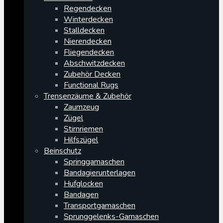
Regendecken
Winterdecken
Stalldecken
Nierendecken
Fliegendecken
Abschwitzdecken
Zubehör Decken
Functional Rugs
Trensenzäume & Zubehör
Zaumzeug
Zügel
Stirnriemen
Hilfszügel
Beinschutz
Springgamaschen
Bandagierunterlagen
Hufglocken
Bandagen
Transportgamaschen
Sprunggelenks-Gamaschen