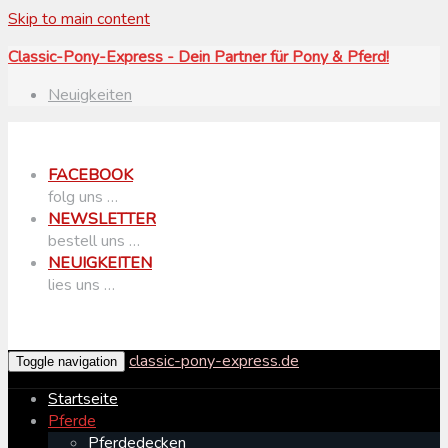
Skip to main content
Classic-Pony-Express - Dein Partner für Pony & Pferd!
Neuigkeiten
FACEBOOK
folg uns …
NEWSLETTER
bestell uns …
NEUIGKEITEN
lies uns …
classic-pony-express.de
Toggle navigation
Startseite
Pferde
Pferdedecken