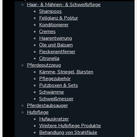
Haar- & Mähnen- & Schweifpflege
Shampoos
Fellglanz & Politur
Konditionierer
Cremes
Haarentwirrung
Öle und Balsam
Fleckenentferner
Citronella
Pferdeputzzeug
Kämme, Striegel, Bürsten
Pflegezubehör
Putzboxen & Sets
Schwämme
Schweißmesser
Pferdestaubsauger
Hufpflege
Hufauskratzer
Weitere Hufpflege Produkte
Behandlung von Strahlfäule