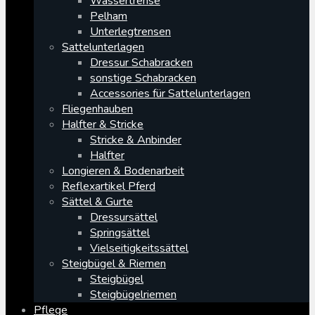
Wassertrense
Pelham
Unterlegtrensen
Sattelunterlagen
Dressur Schabracken
sonstige Schabracken
Accessories für Sattelunterlagen
Fliegenhauben
Halfter & Stricke
Stricke & Anbinder
Halfter
Longieren & Bodenarbeit
Reflexartikel Pferd
Sättel & Gurte
Dressursättel
Springsättel
Vielseitigkeitssättel
Steigbügel & Riemen
Steigbügel
Steigbügelriemen
Pflege