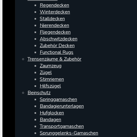
Regendecken
Winterdecken
Stalldecken
Nierendecken
Fliegendecken
Abschwitzdecken
Zubehör Decken
Functional Rugs
Trensenzäume & Zubehör
Zaumzeug
Zügel
Stirnriemen
Hilfszügel
Beinschutz
Springgamaschen
Bandagierunterlagen
Hufglocken
Bandagen
Transportgamaschen
Sprunggelenks-Gamaschen