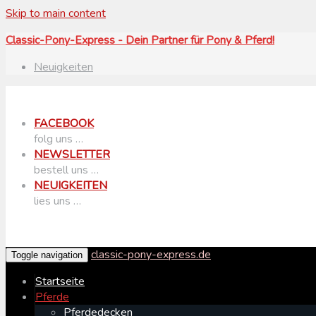
Skip to main content
Classic-Pony-Express - Dein Partner für Pony & Pferd!
Neuigkeiten
FACEBOOK
folg uns …
NEWSLETTER
bestell uns …
NEUIGKEITEN
lies uns …
classic-pony-express.de
Toggle navigation
Startseite
Pferde
Pferdedecken