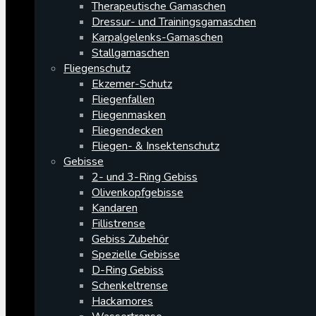
Therapeutische Gamaschen
Dressur- und Trainingsgamaschen
Karpalgelenks-Gamaschen
Stallgamaschen
Fliegenschutz
Ekzemer-Schutz
Fliegenfallen
Fliegenmasken
Fliegendecken
Fliegen- & Insektenschutz
Gebisse
2- und 3-Ring Gebiss
Olivenkopfgebisse
Kandaren
Fillistrense
Gebiss Zubehör
Spezielle Gebisse
D-Ring Gebiss
Schenkeltrense
Hackamores