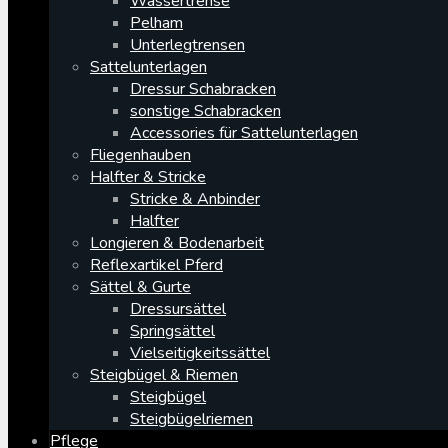
Wassertrense
Pelham
Unterlegtrensen
Sattelunterlagen
Dressur Schabracken
sonstige Schabracken
Accessories für Sattelunterlagen
Fliegenhauben
Halfter & Stricke
Stricke & Anbinder
Halfter
Longieren & Bodenarbeit
Reflexartikel Pferd
Sättel & Gurte
Dressursättel
Springsättel
Vielseitigkeitssättel
Steigbügel & Riemen
Steigbügel
Steigbügelriemen
Pflege