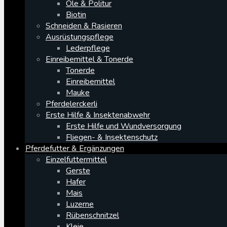
Öle & Politur
Biotin
Schneiden & Rasieren
Ausrüstungspflege
Lederpflege
Einreibemittel & Tonerde
Tonerde
Einreibemittel
Mauke
Pferdelerckerli
Erste Hilfe & Insektenabwehr
Erste Hilfe und Wundversorgung
Fliegen- & Insektenschutz
Pferdefutter & Ergänzungen
Einzelfuttermittel
Gerste
Hafer
Mais
Luzerne
Rübenschnitzel
Kleie