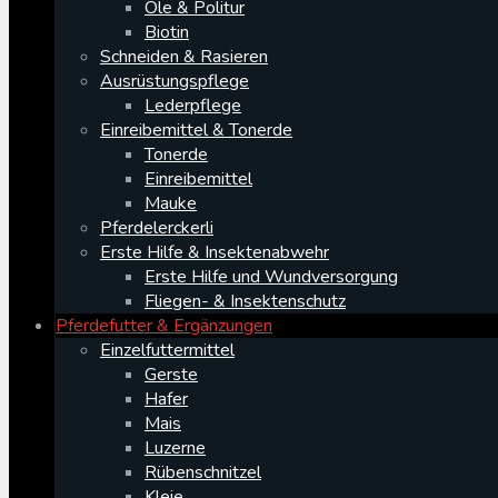
Öle & Politur
Biotin
Schneiden & Rasieren
Ausrüstungspflege
Lederpflege
Einreibemittel & Tonerde
Tonerde
Einreibemittel
Mauke
Pferdelerckerli
Erste Hilfe & Insektenabwehr
Erste Hilfe und Wundversorgung
Fliegen- & Insektenschutz
Pferdefutter & Ergänzungen
Einzelfuttermittel
Gerste
Hafer
Mais
Luzerne
Rübenschnitzel
Kleie