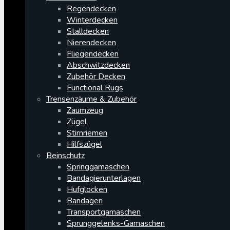
Regendecken
Winterdecken
Stalldecken
Nierendecken
Fliegendecken
Abschwitzdecken
Zubehör Decken
Functional Rugs
Trensenzäume & Zubehör
Zaumzeug
Zügel
Stirnriemen
Hilfszügel
Beinschutz
Springgamaschen
Bandagierunterlagen
Hufglocken
Bandagen
Transportgamaschen
Sprunggelenks-Gamaschen