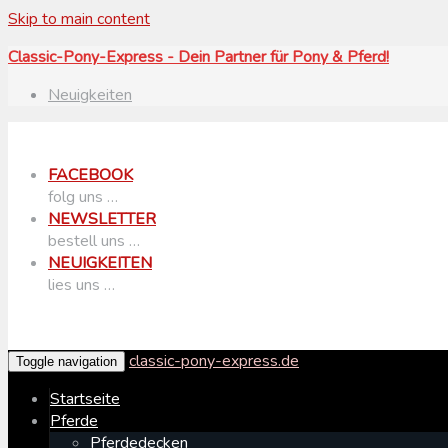
Skip to main content
Classic-Pony-Express - Dein Partner für Pony & Pferd!
Neuigkeiten
FACEBOOK
folg uns …
NEWSLETTER
bestell uns …
NEUIGKEITEN
lies uns …
classic-pony-express.de
Toggle navigation
Startseite
Pferde
Pferdedecken