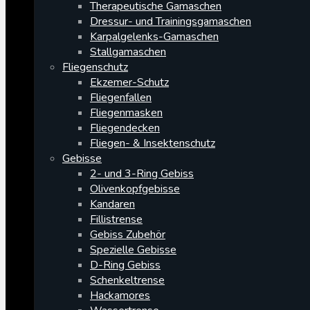
Therapeutische Gamaschen
Dressur- und Trainingsgamaschen
Karpalgelenks-Gamaschen
Stallgamaschen
Fliegenschutz
Ekzemer-Schutz
Fliegenfallen
Fliegenmasken
Fliegendecken
Fliegen- & Insektenschutz
Gebisse
2- und 3-Ring Gebiss
Olivenkopfgebisse
Kandaren
Fillistrense
Gebiss Zubehör
Spezielle Gebisse
D-Ring Gebiss
Schenkeltrense
Hackamores