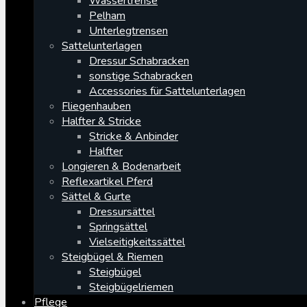
Wassertrense
Pelham
Unterlegtrensen
Sattelunterlagen
Dressur Schabracken
sonstige Schabracken
Accessories für Sattelunterlagen
Fliegenhauben
Halfter & Stricke
Stricke & Anbinder
Halfter
Longieren & Bodenarbeit
Reflexartikel Pferd
Sättel & Gurte
Dressursättel
Springsättel
Vielseitigkeitssättel
Steigbügel & Riemen
Steigbügel
Steigbügelriemen
Pflege