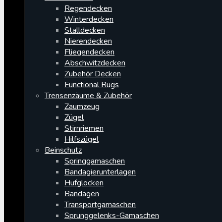
Regendecken
Winterdecken
Stalldecken
Nierendecken
Fliegendecken
Abschwitzdecken
Zubehör Decken
Functional Rugs
Trensenzäume & Zubehör
Zaumzeug
Zügel
Stirnriemen
Hilfszügel
Beinschutz
Springgamaschen
Bandagierunterlagen
Hufglocken
Bandagen
Transportgamaschen
Sprunggelenks-Gamaschen