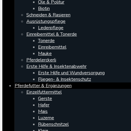
Öle & Politur
Biotin
Schneiden & Rasieren
Ausrüstungspflege
Lederpflege
Einreibemittel & Tonerde
Tonerde
Einreibemittel
Mauke
Pferdelerckerli
Erste Hilfe & Insektenabwehr
Erste Hilfe und Wundversorgung
Fliegen- & Insektenschutz
Pferdefutter & Ergänzungen
Einzelfuttermittel
Gerste
Hafer
Mais
Luzerne
Rübenschnitzel
Kleie