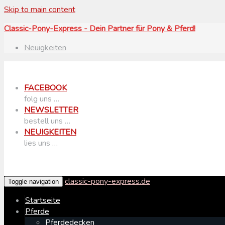
Skip to main content
Classic-Pony-Express - Dein Partner für Pony & Pferd!
Neuigkeiten
FACEBOOK
folg uns …
NEWSLETTER
bestell uns …
NEUIGKEITEN
lies uns …
classic-pony-express.de
Toggle navigation
Startseite
Pferde
Pferdedecken