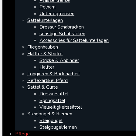
Wassertrense
Pelham
Unterlegtrensen
Sattelunterlagen
Dressur Schabracken
sonstige Schabracken
Accessories für Sattelunterlagen
Fliegenhauben
Halfter & Stricke
Stricke & Anbinder
Halfter
Longieren & Bodenarbeit
Reflexartikel Pferd
Sättel & Gurte
Dressursättel
Springsättel
Vielseitigkeitssättel
Steigbügel & Riemen
Steigbügel
Steigbügelriemen
Pflege