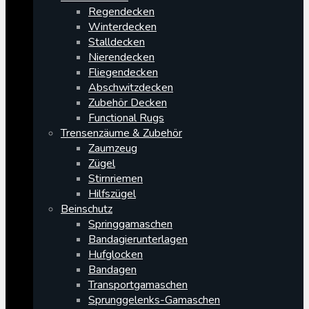
Regendecken
Winterdecken
Stalldecken
Nierendecken
Fliegendecken
Abschwitzdecken
Zubehör Decken
Functional Rugs
Trensenzäume & Zubehör
Zaumzeug
Zügel
Stirnriemen
Hilfszügel
Beinschutz
Springgamaschen
Bandagierunterlagen
Hufglocken
Bandagen
Transportgamaschen
Sprunggelenks-Gamaschen