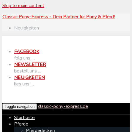
Skip to main content
Classic-Pony-Express - Dein Partner für Pony & Pferd!
Neuigkeiten
FACEBOOK
folg uns …
NEWSLETTER
bestell uns …
NEUIGKEITEN
lies uns …
classic-pony-express.de
Toggle navigation
Startseite
Pferde
Pferdedecken