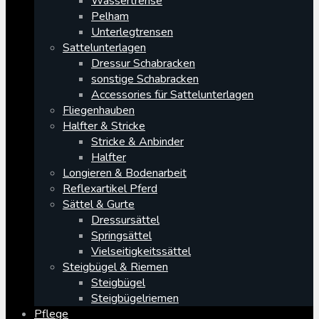
Wassertrense
Pelham
Unterlegtrensen
Sattelunterlagen
Dressur Schabracken
sonstige Schabracken
Accessories für Sattelunterlagen
Fliegenhauben
Halfter & Stricke
Stricke & Anbinder
Halfter
Longieren & Bodenarbeit
Reflexartikel Pferd
Sättel & Gurte
Dressursättel
Springsättel
Vielseitigkeitssättel
Steigbügel & Riemen
Steigbügel
Steigbügelriemen
Pflege