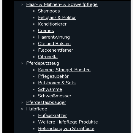
Haar- & Mähnen- & Schweifpflege
Shampoos
Fellglanz & Politur
Konditionierer
Cremes
Haarentwirrung
Öle und Balsam
Fleckenentferner
Citronella
Pferdeputzzeug
Kämme, Striegel, Bürsten
Pflegezubehör
Putzboxen & Sets
Schwämme
Schweißmesser
Pferdestaubsauger
Hufpflege
Hufauskratzer
Weitere Hufpflege Produkte
Behandlung von Strahlfäule