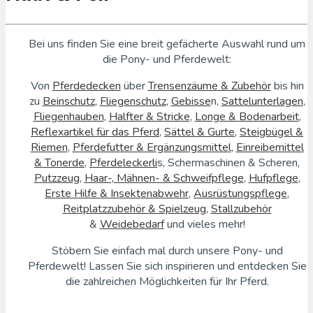
Bei uns finden Sie eine breit gefächerte Auswahl rund um
die Pony- und Pferdewelt:
Von
Pferdedecken
über
Trensenzäume & Zubehör
bis hin
zu
Beinschutz
,
Fliegenschutz
,
Gebisse
n,
Sattelunterlagen
,
Fliegenhauben
,
Halfter & Stricke
,
Longe & Bodenarbeit
,
Reflexartikel für das Pferd
,
Sättel & Gurte
,
Steigbügel &
Riemen
,
Pferdefutter & Ergänzungsmittel
,
Einreibemittel
& Tonerde
,
Pferdeleckerli
s, Schermaschinen & Scheren,
Putzzeug
,
Haar-, Mähnen- & Schweifpflege
,
Hufpflege
,
Erste Hilfe & Insektenabwehr
,
Ausrüstungspflege
,
Reitplatzzubehör & Spielzeug
,
Stallzubehör
&
Weidebedarf
und vieles mehr!
Stöbern Sie einfach mal durch unsere Pony- und
Pferdewelt! Lassen Sie sich inspirieren und entdecken Sie
die zahlreichen Möglichkeiten für Ihr Pferd.
Classic Pony Express Rüsten Sie Ihr Pferd perfekt aus!