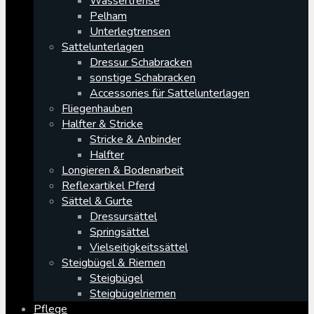
Wassertrense
Pelham
Unterlegtrensen
Sattelunterlagen
Dressur Schabracken
sonstige Schabracken
Accessories für Sattelunterlagen
Fliegenhauben
Halfter & Stricke
Stricke & Anbinder
Halfter
Longieren & Bodenarbeit
Reflexartikel Pferd
Sättel & Gurte
Dressursättel
Springsättel
Vielseitigkeitssättel
Steigbügel & Riemen
Steigbügel
Steigbügelriemen
Pflege