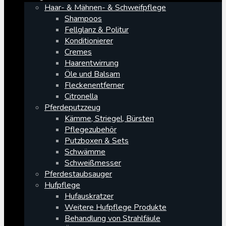
Haar- & Mähnen- & Schweifpflege
Shampoos
Fellglanz & Politur
Konditionierer
Cremes
Haarentwirrung
Öle und Balsam
Fleckenentferner
Citronella
Pferdeputzzeug
Kämme, Striegel, Bürsten
Pflegezubehör
Putzboxen & Sets
Schwämme
Schweißmesser
Pferdestaubsauger
Hufpflege
Hufauskratzer
Weitere Hufpflege Produkte
Behandlung von Strahlfäule