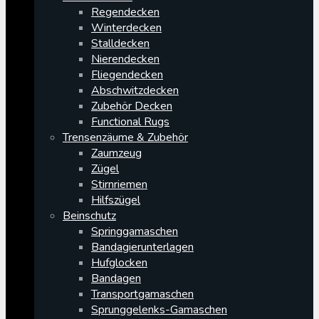
Regendecken
Winterdecken
Stalldecken
Nierendecken
Fliegendecken
Abschwitzdecken
Zubehör Decken
Functional Rugs
Trensenzäume & Zubehör
Zaumzeug
Zügel
Stirnriemen
Hilfszügel
Beinschutz
Springgamaschen
Bandagierunterlagen
Hufglocken
Bandagen
Transportgamaschen
Sprunggelenks-Gamaschen