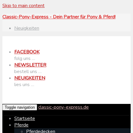
Skip to main content
Classic-Pony-Express - Dein Partner für Pony & Pferd!
Neuigkeiten
FACEBOOK
folg uns …
NEWSLETTER
bestell uns …
NEUIGKEITEN
lies uns …
classic-pony-express.de
Toggle navigation
Startseite
Pferde
Pferdedecken