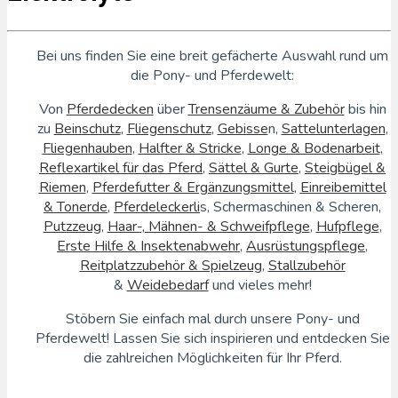
Bei uns finden Sie eine breit gefächerte Auswahl rund um
die Pony- und Pferdewelt:
Von
Pferdedecken
über
Trensenzäume & Zubehör
bis hin
zu
Beinschutz
,
Fliegenschutz
,
Gebisse
n,
Sattelunterlagen
,
Fliegenhauben
,
Halfter & Stricke
,
Longe & Bodenarbeit
,
Reflexartikel für das Pferd
,
Sättel & Gurte
,
Steigbügel &
Riemen
,
Pferdefutter & Ergänzungsmittel
,
Einreibemittel
& Tonerde
,
Pferdeleckerli
s, Schermaschinen & Scheren,
Putzzeug
,
Haar-, Mähnen- & Schweifpflege
,
Hufpflege
,
Erste Hilfe & Insektenabwehr
,
Ausrüstungspflege
,
Reitplatzzubehör & Spielzeug
,
Stallzubehör
&
Weidebedarf
und vieles mehr!
Stöbern Sie einfach mal durch unsere Pony- und
Pferdewelt! Lassen Sie sich inspirieren und entdecken Sie
die zahlreichen Möglichkeiten für Ihr Pferd.
Classic Pony Express Rüsten Sie Ihr Pferd perfekt aus!