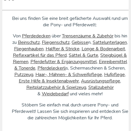
Bei uns finden Sie eine breit gefächerte Auswahl rund um
die Pony- und Pferdewelt:
Von
Pferdedecken
über
Trensenzäume & Zubehör
bis hin
zu
Beinschutz
,
Fliegenschutz
,
Gebisse
n,
Sattelunterlagen
,
Fliegenhauben
,
Halfter & Stricke
,
Longe & Bodenarbeit
,
Reflexartikel für das Pferd
,
Sättel & Gurte
,
Steigbügel &
Riemen
,
Pferdefutter & Ergänzungsmittel
,
Einreibemittel
& Tonerde
,
Pferdeleckerli
s, Schermaschinen & Scheren,
Putzzeug
,
Haar-, Mähnen- & Schweifpflege
,
Hufpflege
,
Erste Hilfe & Insektenabwehr
,
Ausrüstungspflege
,
Reitplatzzubehör & Spielzeug
,
Stallzubehör
&
Weidebedarf
und vieles mehr!
Stöbern Sie einfach mal durch unsere Pony- und
Pferdewelt! Lassen Sie sich inspirieren und entdecken Sie
die zahlreichen Möglichkeiten für Ihr Pferd.
Classic Pony Express Rüsten Sie Ihr Pferd perfekt aus!