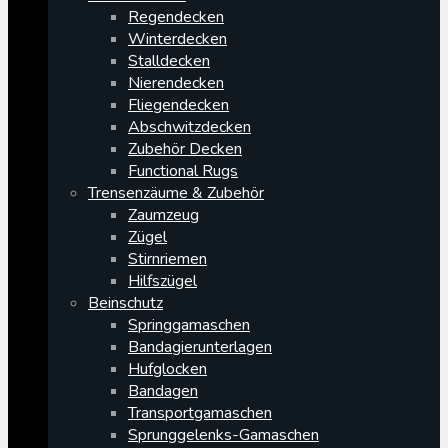
Regendecken
Winterdecken
Stalldecken
Nierendecken
Fliegendecken
Abschwitzdecken
Zubehör Decken
Functional Rugs
Trensenzäume & Zubehör
Zaumzeug
Zügel
Stirnriemen
Hilfszügel
Beinschutz
Springgamaschen
Bandagierunterlagen
Hufglocken
Bandagen
Transportgamaschen
Sprunggelenks-Gamaschen