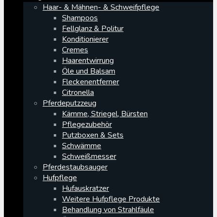
Haar- & Mähnen- & Schweifpflege
Shampoos
Fellglanz & Politur
Konditionierer
Cremes
Haarentwirrung
Öle und Balsam
Fleckenentferner
Citronella
Pferdeputzzeug
Kämme, Striegel, Bürsten
Pflegezubehör
Putzboxen & Sets
Schwämme
Schweißmesser
Pferdestaubsauger
Hufpflege
Hufauskratzer
Weitere Hufpflege Produkte
Behandlung von Strahlfäule