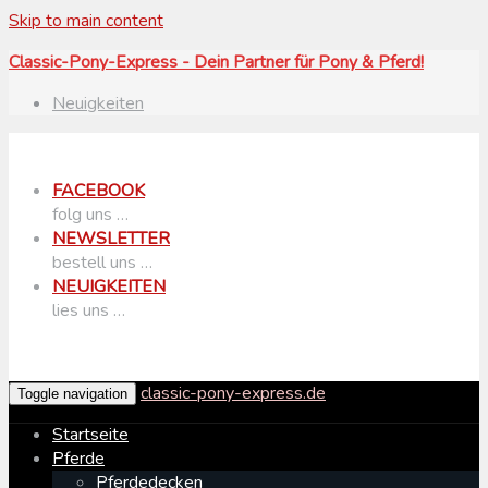
Skip to main content
Classic-Pony-Express - Dein Partner für Pony & Pferd!
Neuigkeiten
FACEBOOK
folg uns …
NEWSLETTER
bestell uns …
NEUIGKEITEN
lies uns …
classic-pony-express.de
Toggle navigation
Startseite
Pferde
Pferdedecken