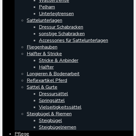
Wassertrense
Pelham
Unterlegtrensen
Sattelunterlagen
Dressur Schabracken
sonstige Schabracken
Accessories für Sattelunterlagen
Fliegenhauben
Halfter & Stricke
Stricke & Anbinder
Halfter
Longieren & Bodenarbeit
Reflexartikel Pferd
Sättel & Gurte
Dressursättel
Springsättel
Vielseitigkeitssättel
Steigbügel & Riemen
Steigbügel
Steigbügelriemen
Pflege